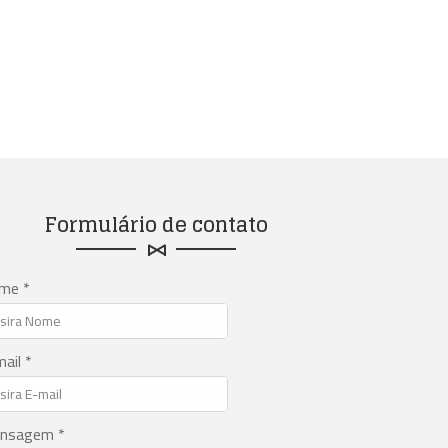
Formulário de contato
me *
ail *
nsagem *