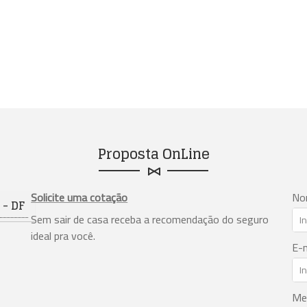
Proposta OnLine
Solicite uma cotação
No
- DF
Sem sair de casa receba a recomendação do seguro
ideal pra você.
E-m
Me