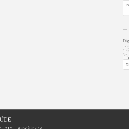
Dig
AÚDE
1-010 - Brasília/DF