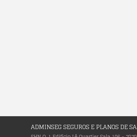
ADMINSEG SEGUROS E PLANOS DE S
SHN Q. 1 Edifício Lê Quartier Sala 106 - 7070