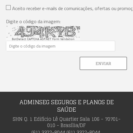
Aceito receber e-mails de comunicações, ofertas ou promo
Digite o código da imagem:
BotDetect CAPTCHA ASP.NET Form Validation
ENVIAR
ADMINSEG SEGUROS E PLANOS DE
SAÚDE
SHN Q. 1 Edifício Lê Quartier Sala 106 - 70701-
010 - Brasília/DF
(61) 3322-8044
(61) 3322-8044