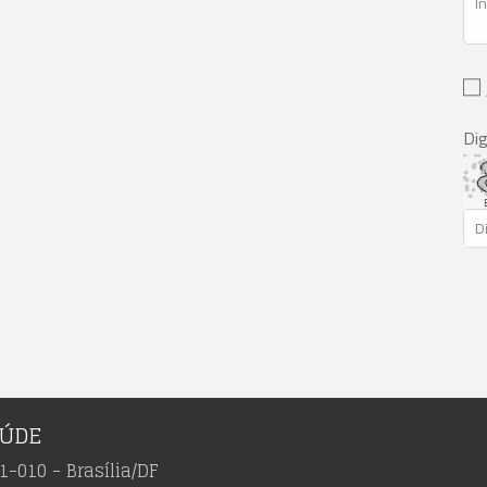
Dig
AÚDE
1-010 - Brasília/DF