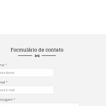
Formulário de contato
me *
ail *
nsagem *