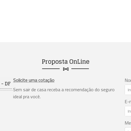
Proposta OnLine
Solicite uma cotação
No
- DF
Sem sair de casa receba a recomendação do seguro
ideal pra você.
E-m
Me